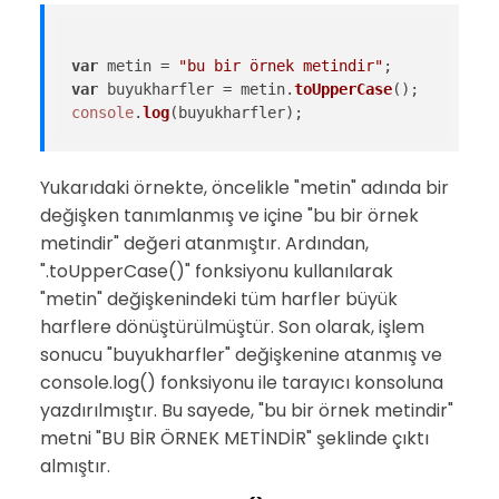
var
 metin = 
"bu bir örnek metindir"
var
 buyukharfler = metin.
toUpperCase
console
.
log
Yukarıdaki örnekte, öncelikle "metin" adında bir
değişken tanımlanmış ve içine "bu bir örnek
metindir" değeri atanmıştır. Ardından,
".toUpperCase()" fonksiyonu kullanılarak
"metin" değişkenindeki tüm harfler büyük
harflere dönüştürülmüştür. Son olarak, işlem
sonucu "buyukharfler" değişkenine atanmış ve
console.log() fonksiyonu ile tarayıcı konsoluna
yazdırılmıştır. Bu sayede, "bu bir örnek metindir"
metni "BU BİR ÖRNEK METİNDİR" şeklinde çıktı
almıştır.