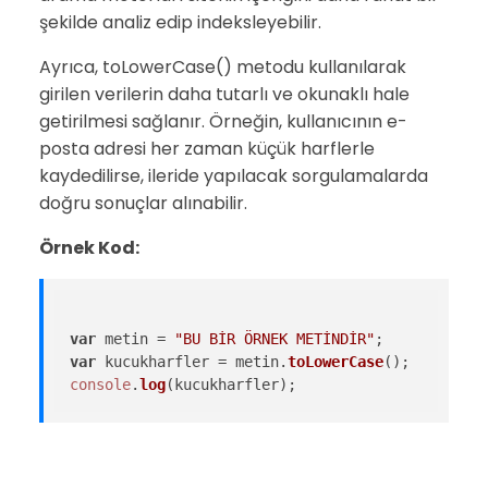
şekilde analiz edip indeksleyebilir.
Ayrıca, toLowerCase() metodu kullanılarak
girilen verilerin daha tutarlı ve okunaklı hale
getirilmesi sağlanır. Örneğin, kullanıcının e-
posta adresi her zaman küçük harflerle
kaydedilirse, ileride yapılacak sorgulamalarda
doğru sonuçlar alınabilir.
Örnek Kod:
var
 metin = 
"BU BİR ÖRNEK METİNDİR"
var
 kucukharfler = metin.
toLowerCase
console
.
log