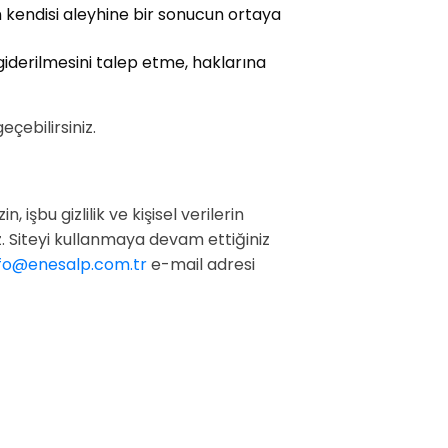
in kendisi aleyhine bir sonucun ortaya
giderilmesini talep etme, haklarına
eçebilirsiniz.
 işbu gizlilik ve kişisel verilerin
 Siteyi kullanmaya devam ettiğiniz
nfo@enesalp.com.tr
e-mail adresi