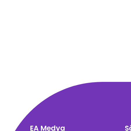
EA Medya
S