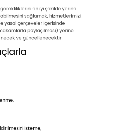
rekliliklerini en iyi şekilde yerine
abilmesini sağlamak, hizmetlerimizi,
le yasal çerçeveler içerisinde
i makamlarla paylaşılması) yerine
lenecek ve güncellenecektir.
çlarla
ğrenme,
ldirilmesini isteme,