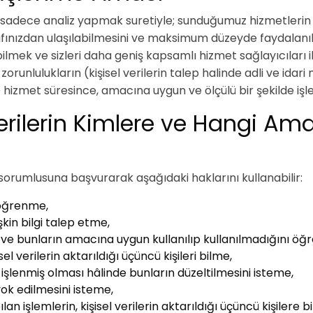
iz sadece analiz yapmak suretiyle; sunduğumuz hizmetlerin ge
rafınızdan ulaşılabilmesini ve maksimum düzeyde faydalanıl
bilmek ve sizleri daha geniş kapsamlı hizmet sağlayıcıları i
unlulukların (kişisel verilerin talep halinde adli ve idar
 hizmet süresince, amacına uygun ve ölçülü bir şekilde iş
erilerin Kimlere ve Hangi Ama
sorumlusuna başvurarak aşağıdaki haklarını kullanabilir:
i öğrenme,
işkin bilgi talep etme,
ı ve bunların amacına uygun kullanılıp kullanılmadığını ö
el verilerin aktarıldığı üçüncü kişileri bilme,
ış işlenmiş olması hâlinde bunların düzeltilmesini isteme,
 yok edilmesini isteme,
an işlemlerin, kişisel verilerin aktarıldığı üçüncü kişilere bi