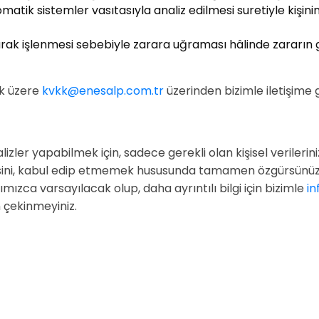
matik sistemler vasıtasıyla analiz edilmesi suretiyle kişin
olarak işlenmesi sebebiyle zarara uğraması hâlinde zararın 
ak üzere
kvkk@enesalp.com.tr
üzerinden bizimle iletişime g
er yapabilmek için, sadece gerekli olan kişisel verilerinizin,
mesini, kabul edip etmemek hususunda tamamen özgürsünüz.
ızca varsayılacak olup, daha ayrıntılı bilgi için bizimle
i
 çekinmeyiniz.