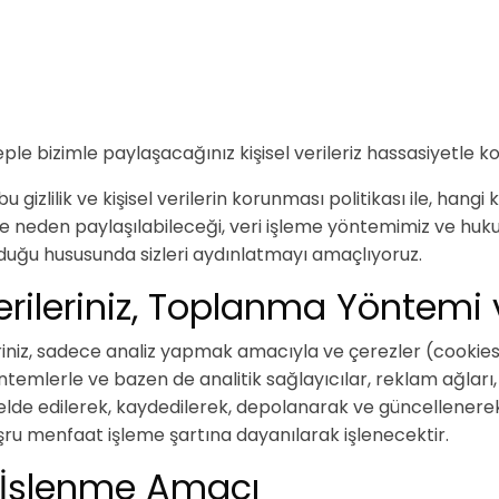
eple bizimle paylaşacağınız kişisel verileriz hassasiyetle 
 gizlilik ve kişisel verilerin korunması politikası ile, hangi 
 ve neden paylaşılabileceği, veri işleme yöntemimiz ve hukuk
r olduğu hususunda sizleri aydınlatmayı amaçlıyoruz.
erileriniz, Toplanma Yöntemi
leriniz, sadece analiz yapmak amacıyla ve çerezler (cookies)
lerle ve bazen de analitik sağlayıcılar, reklam ağları, ar
n elde edilerek, kaydedilerek, depolanarak ve güncellener
eşru menfaat işleme şartına dayanılarak işlenecektir.
in İşlenme Amacı