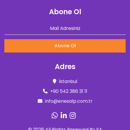
Abone Ol
Abone Ol
Adres
İstanbul
+90 542 386 31 11
info@enesalp.com.tr
©
2026
All Rights Reserved By
EA