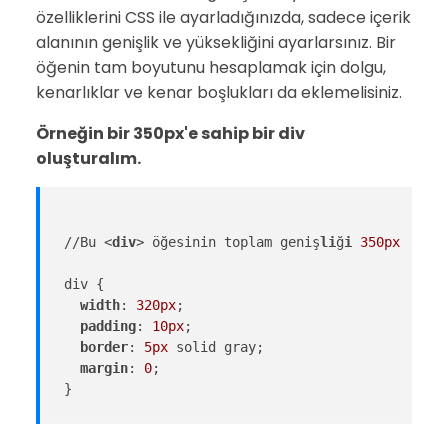
özelliklerini CSS ile ayarladığınızda, sadece içerik
alanının genişlik ve yüksekliğini ayarlarsınız. Bir
öğenin tam boyutunu hesaplamak için dolgu,
kenarlıklar ve kenar boşlukları da eklemelisiniz.
Örneğin bir 350px'e sahip bir div
oluşturalım.
//Bu <
div
> öğesinin toplam geniş
li
ğ
i
350px
 olaca
div {

width
: 
320px
;

padding
: 
10px
;

border
: 
5px
 solid gray;

margin
: 
0
;
