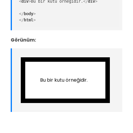
<
div
>
Bu bir kutu örneğidir.
</
div
>
</
body
>
</
html
>
Görünüm:
Bu bir kutu örneğidir.