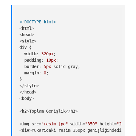
<!DOCTYPE 
html
>
<
html
>
<
head
>
<
style
>
div
 {

width
: 
320px
;

padding
: 
10px
;

border
: 
5px
 solid gray;

margin
: 
0
;

</
style
>
</
head
>
<
body
>
<
h2
>
Toplam Genişlik
</
h2
>
<
img
src
=
"resim.jpg"
width
=
"350"
height
=
"263"
al
<
div
>
Yukarıdaki resim 350px genişliğindedir. Bu 