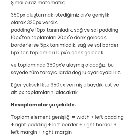
Şimdi biraz matematik;
350px oluşturmak istediğimiz div'e genişlik
olarak 320px verdik.
padding'e 10px tanımladık. sağ ve sol padding
10px'ten toplamları 20px'e denk gelecek.
border'e ise 5px tanımladık. sağ ve sol border
5px'ten toplamları 10px'e denk gelecek.
ve toplamında 350px'e ulaşmış olacağız, bu
sayede tüm tarayıcılarda doğru ayarlayabiliriz.
Eğer yükseklikte 350px vermiş olsaydık, üst ve
alt px toplamlarını alacaktık.
Hesaplamalar şu şekilde;
Toplam element genişliği = width + left padding
+ right padding + left border + right border +
left margin + right margin