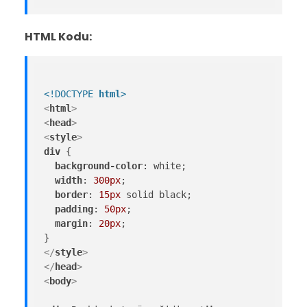
HTML Kodu:
<!DOCTYPE 
html
>
<
html
>
<
head
>
<
style
>
div
 {

background-color
: white;

width
: 
300px
;

border
: 
15px
 solid black;

padding
: 
50px
;

margin
: 
20px
;

</
style
>
</
head
>
<
body
>